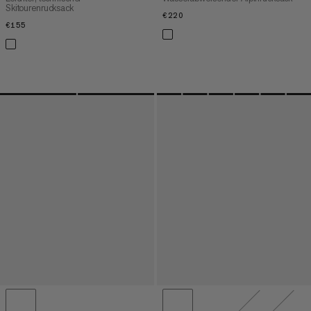
Skitourenrucksack
€220
€220
€155
€155