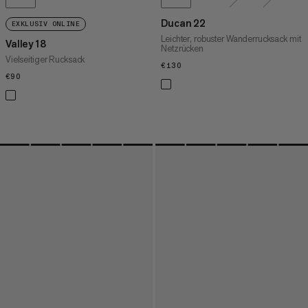
Ducan 22
EXKLUSIV ONLINE
Leichter, robuster Wanderrucksack mit
Valley 18
Netzrücken
Vielseitiger Rucksack
€130
€130
€90
€90