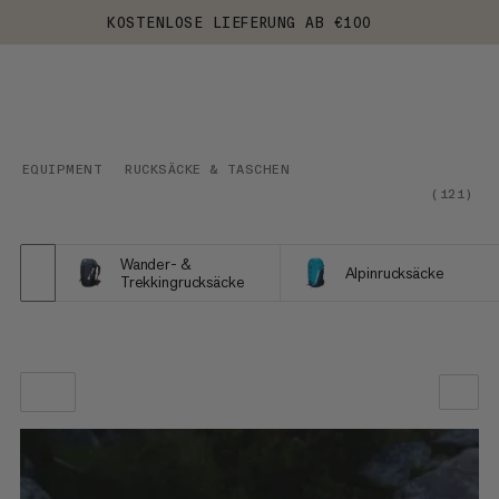
KOSTENLOSE LIEFERUNG AB €100
EQUIPMENT
RUCKSÄCKE & TASCHEN
(
121
)
Wander- &
Alpinrucksäcke
Trekkingrucksäcke
UNSERE EMPFEHLUNG
NIEDRIGSTER PREIS