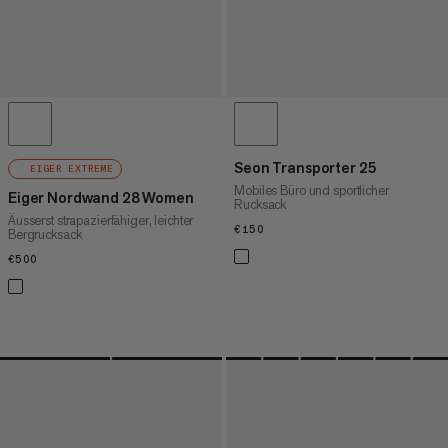
Seon Transporter 25
EIGER EXTREME
Mobiles Büro und sportlicher
Eiger Nordwand 28 Women
Rucksack
Äusserst strapazierfähiger, leichter
€150
€150
Bergrucksack
€500
€500