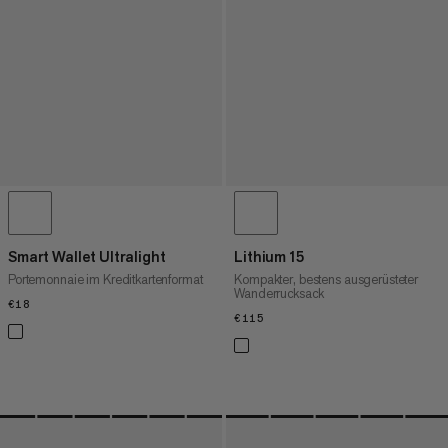
Smart Wallet Ultralight
Lithium 15
Portemonnaie im Kreditkartenformat
Kompakter, bestens ausgerüsteter
Wanderrucksack
€18
€18
€115
€115