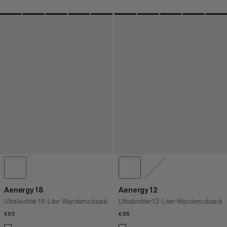
Aenergy 18
Aenergy 12
Ultraleichter 18-Liter-Wanderrucksack
Ultraleichter 12-Liter-Wanderrucksack
€95
€95
€85
€85