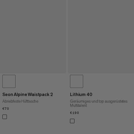
Seon Alpine Waistpack 2
Lithium 40
Abriebfeste Hüfttasche
Geräumiges und top ausgerüstetes
Multitalent
€70
€70
€190
€190