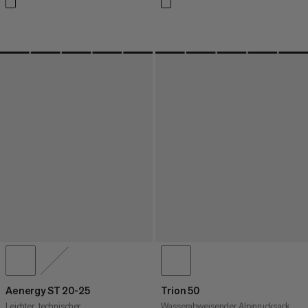
Aenergy ST 20-25
Trion 50
Leichter, technischer
Wasserabweisender Alpinrucksack