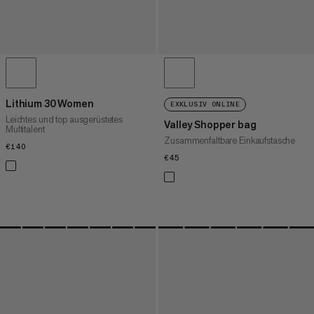
Lithium 30 Women
EXKLUSIV ONLINE
Leichtes und top ausgerüstetes
Valley Shopper bag
Multitalent
Zusammenfaltbare Einkaufstasche
€140
€140
€45
€45