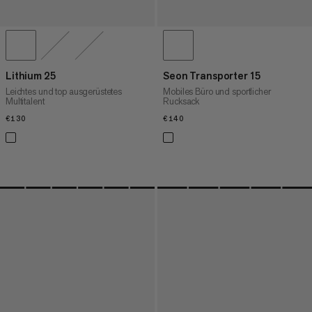
Lithium 25
Seon Transporter 15
Leichtes und top ausgerüstetes
Mobiles Büro und sportlicher
Multitalent
Rucksack
€130
€130
€140
€140