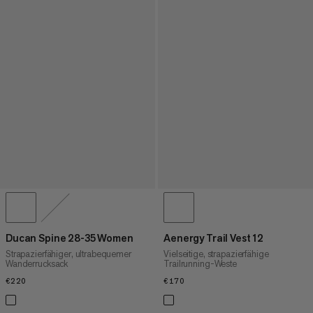
Ducan Spine 28-35 Women
Aenergy Trail Vest 12
Strapazierfähiger, ultrabequemer
Vielseitige, strapazierfähige
Wanderrucksack
Trailrunning-Weste
€220
€220
€170
€170