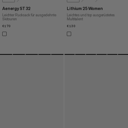
Aenergy ST 32
Lithium 25 Women
Leichter Rucksack für ausgedehnte
Leichtes und top ausgerüstetes
Skitouren
Multitalent
€170
€170
€130
€130