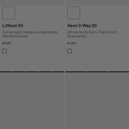
Lithium 50
Seon 3-Way 20
Geräumiger, bestens ausgerüsteter
Allrounder für Büro, Freizeit und
Wanderrucksack
Businesstrip
€200
€200
€160
€160