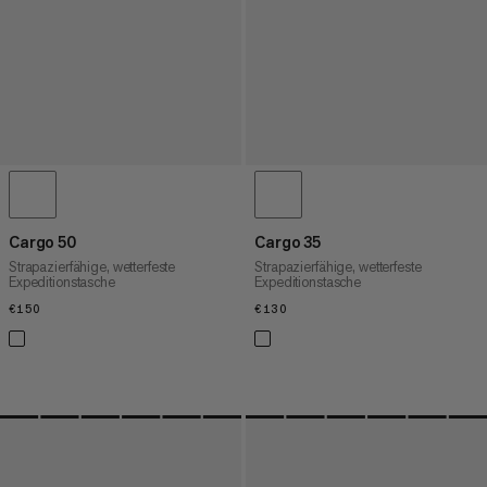
Cargo 50
Cargo 35
Strapazierfähige, wetterfeste
Strapazierfähige, wetterfeste
Expeditionstasche
Expeditionstasche
€150
€150
€130
€130