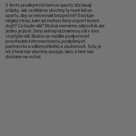
S tímto prudkým růstem ve sportu zůstávají
otázky. Jak vzděláme všechny ty nové lidi ve
sportu, aby se rekreovali bezpečně? Existuje
nějaký strop, kam až mohou ženy a sport lezení
dojít? Co bude dál? Možná nemáme odpovědi, ale
jedno je jisté: ženy sehrají významnou roli v tom,
co přijde dál. Budou se nadále podporovat
prostřednictvím mentorství, podpůrných
partnerství a sdílení příběhů a zkušeností. Toto je
nit, která nás všechny spojuje, lano, které nás
dostane na vrchol.