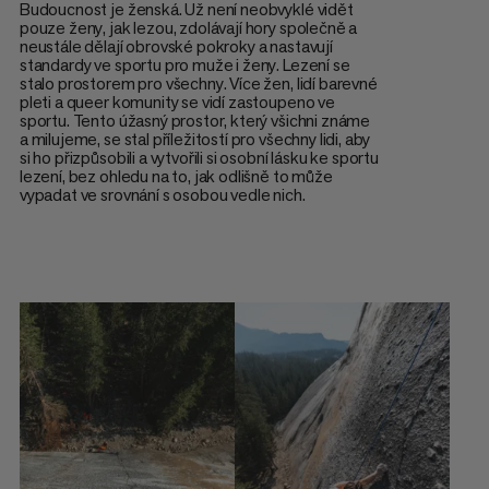
Budoucnost je ženská. Už není neobvyklé vidět
pouze ženy, jak lezou, zdolávají hory společně a
neustále dělají obrovské pokroky a nastavují
standardy ve sportu pro muže i ženy. Lezení se
stalo prostorem pro všechny. Více žen, lidí barevné
pleti a queer komunity se vidí zastoupeno ve
sportu. Tento úžasný prostor, který všichni známe
a milujeme, se stal příležitostí pro všechny lidi, aby
si ho přizpůsobili a vytvořili si osobní lásku ke sportu
lezení, bez ohledu na to, jak odlišně to může
vypadat ve srovnání s osobou vedle nich.