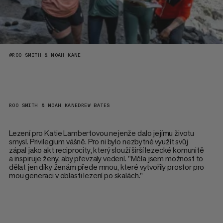
@
ROO SMITH & NOAH KANE
ROO SMITH & NOAH KANE
DREW BATES
Lezení pro Katie Lambertovou nejenže dalo jejímu životu
smysl. Privilegium vášně. Pro ni bylo nezbytné využít svůj
zápal jako akt reciprocity, který slouží širší lezecké komunitě
a inspiruje ženy, aby převzaly vedení. "Měla jsem možnost to
dělat jen díky ženám přede mnou, které vytvořily prostor pro
mou generaci v oblasti lezení po skalách."