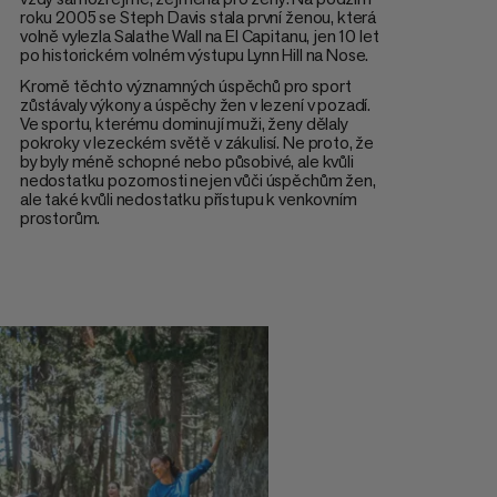
roku 2005 se Steph Davis stala první ženou, která
volně vylezla Salathe Wall na El Capitanu, jen 10 let
po historickém volném výstupu Lynn Hill na Nose.
Kromě těchto významných úspěchů pro sport
zůstávaly výkony a úspěchy žen v lezení v pozadí.
Ve sportu, kterému dominují muži, ženy dělaly
pokroky v lezeckém světě v zákulisí. Ne proto, že
by byly méně schopné nebo působivé, ale kvůli
nedostatku pozornosti nejen vůči úspěchům žen,
ale také kvůli nedostatku přístupu k venkovním
prostorům.