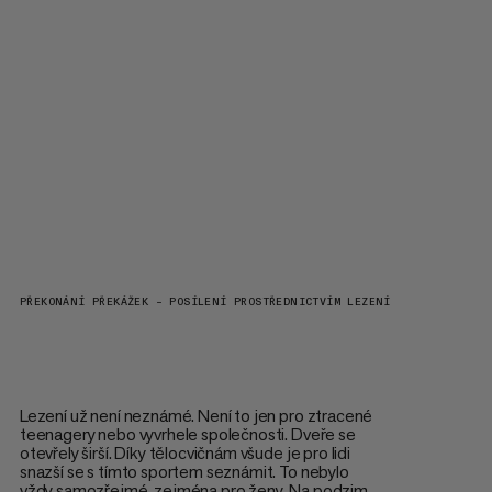
PŘEKONÁNÍ PŘEKÁŽEK – POSÍLENÍ PROSTŘEDNICTVÍM LEZENÍ
Lezení už není neznámé. Není to jen pro ztracené
teenagery nebo vyvrhele společnosti. Dveře se
otevřely širší. Díky tělocvičnám všude je pro lidi
snazší se s tímto sportem seznámit. To nebylo
vždy samozřejmé, zejména pro ženy. Na podzim