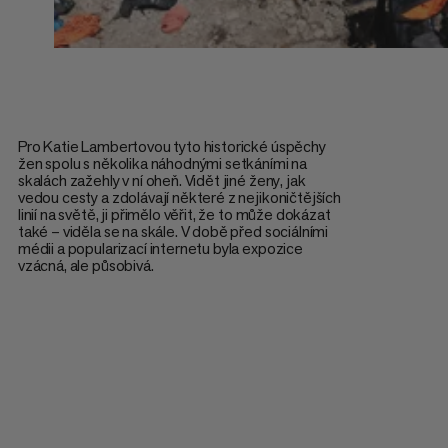
Pro Katie Lambertovou tyto historické úspěchy
žen spolu s několika náhodnými setkáními na
skalách zažehly v ní oheň. Vidět jiné ženy, jak
vedou cesty a zdolávají některé z nejikoničtějších
linií na světě, ji přimělo věřit, že to může dokázat
také – viděla se na skále. V době před sociálními
médii a popularizací internetu byla expozice
vzácná, ale působivá.