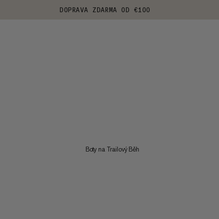
DOPRAVA ZDARMA OD €100
Boty na Trailový Běh