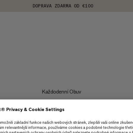
DOPRAVA ZDARMA OD €100
Každodenní Obuv