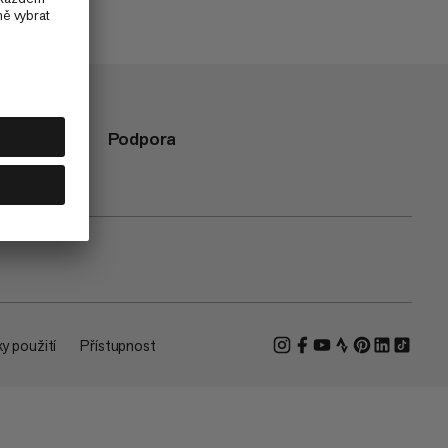
Podpora
y použití
Přístupnost