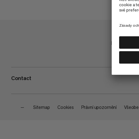
Nakupuj
Contact
—
Sitemap
Cookies
Právní upozornění
Všeobe