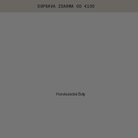
DOPRAVA ZDARMA OD €100
Horolezecké Boty