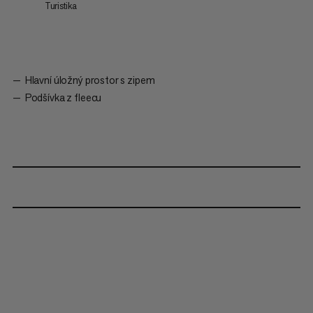
Turistika
Hlavní úložný prostor s zipem
Podšívka z fleecu