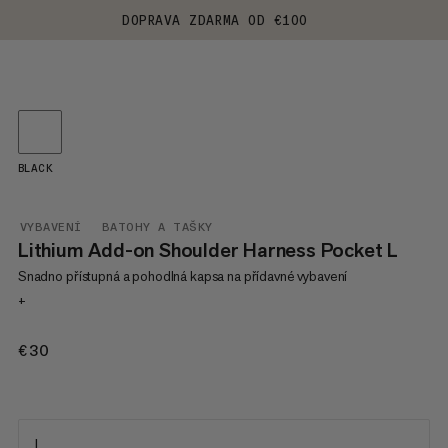
DOPRAVA ZDARMA OD €100
BLACK
VYBAVENÍ
BATOHY A TAŠKY
Lithium Add-on Shoulder Harness Pocket L
Snadno přístupná a pohodlná kapsa na přídavné vybavení
+
€30
€30
L