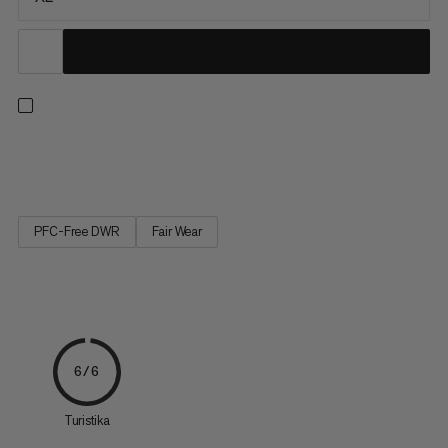
Individuální deštník pro batohy na den i na vícedenní výlety.
PFC-Free DWR
Fair Wear
6/6
Turistika