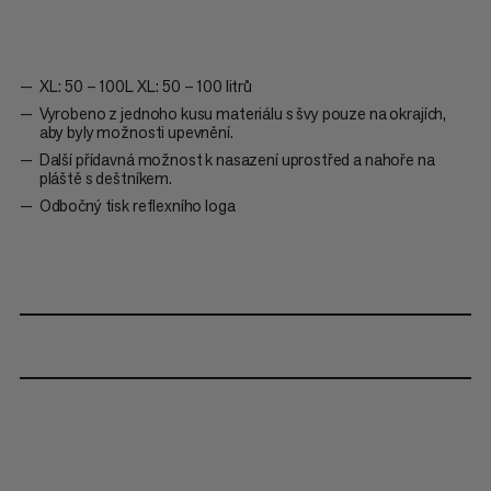
XL: 50 – 100L XL: 50 – 100 litrů
Vyrobeno z jednoho kusu materiálu s švy pouze na okrajích,
aby byly možnosti upevnění.
Další přídavná možnost k nasazení uprostřed a nahoře na
pláště s deštníkem.
Odbočný tisk reflexního loga