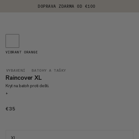
DOPRAVA ZDARMA OD €100
VIBRANT ORANGE
VYBAVENÍ
BATOHY A TAŠKY
Raincover XL
Kryt na batoh proti dešti.
+
€35
€35
XL