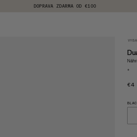
DOPRAVA ZDARMA OD €100
VYB
Dua
Náhr
+
€4
BLAC