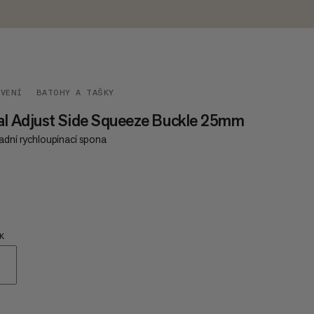
AVENÍ
BATOHY A TAŠKY
l Adjust Side Squeeze Buckle 25mm
adní rychloupínací spona
€4
K