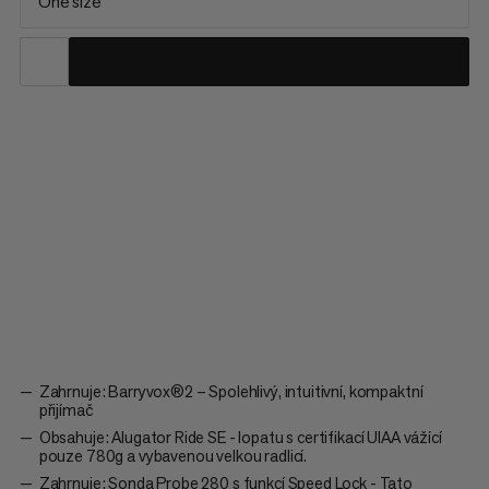
One size
Ať už sklouzáváte strmými kuloáry, vydáváte se mimo
sjezdovky nebo se věnujete skialpinismu, balíček Barryvox® 2
Tour 280 obsahuje veškeré potřebné záchranné vybavení k
nalezení v lavinovém terénu. Zahrnuje intuitivní produkty, které
jsou extrémně lehké a velmi snadno použitelné, ať už jste...
Zahrnuje: Barryvox®2 – Spolehlivý, intuitivní, kompaktní
přijímač
Obsahuje: Alugator Ride SE - lopatu s certifikací UIAA vážící
pouze 780g a vybavenou velkou radlicí.
Zahrnuje: Sonda Probe 280 s funkcí Speed ​​Lock - Tato