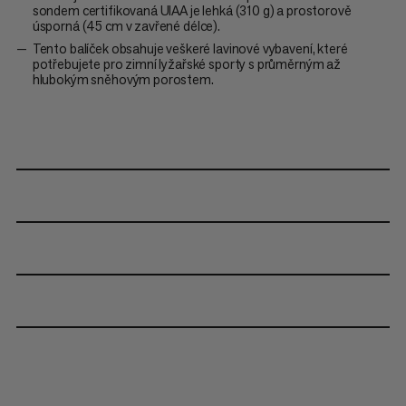
sondem certifikovaná UIAA je lehká (310 g) a prostorově
úsporná (45 cm v zavřené délce).
Tento balíček obsahuje veškeré lavinové vybavení, které
potřebujete pro zimní lyžařské sporty s průměrným až
hlubokým sněhovým porostem.