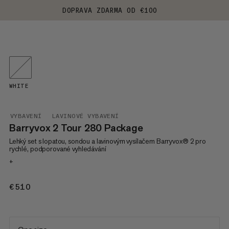
DOPRAVA ZDARMA OD €100
WHITE
VYBAVENÍ
LAVINOVÉ VYBAVENÍ
Barryvox 2 Tour 280 Package
Lehký set s lopatou, sondou a lavinovým vysílačem Barryvox® 2 pro
rychlé, podporované vyhledávání
+
€510
€510