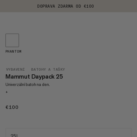
DOPRAVA ZDARMA OD €100
PHANTOM
VYBAVENÍ
BATOHY A TAŠKY
Mammut Daypack 25
Univerzální batoh na den.
+
€100
€100
25 L