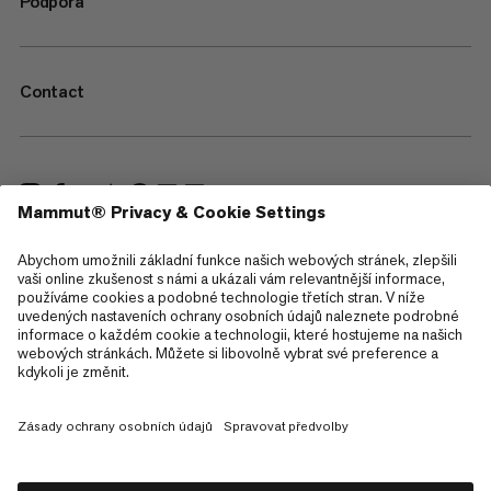
Podpora
Contact
—
Sitemap
Cookies
Právní upozornění
Všeobecné obchodní podmínky