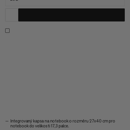
Vysoko kvalitní batoh, který je poctou našemu dědictví značky
Mammut. Batoh Mammut Daypack 25 má širokou sponu a
lineární design. Rok založení značky Mammut je vyražen na
jeho zádech, uvnitř je potištěn horským motivem. Mammut Mini
Biner symbolizuje spojení s lezením. Batoh má také detaily v
bezpečnostní oranžové barvě. Mammut Daypack 25 - vysoko
kvalitní batoh s praktickými prvky pro každodenní použití.
Integrovaný kapsa na notebook o rozměru 27x40 cm pro
notebook do velikosti 17,3 palce.