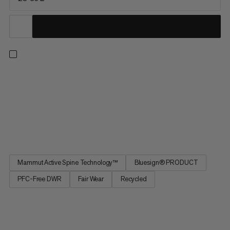
Navržen pro jednodenní túry a minimalistické vícedenní výlety,
tento batoh klade důraz na pohodlí, rozsah pohybu a snadný
přístup na cestě. Vylepšen pro maximální svobodu pohybu, naše
patentovaná technologie Mammut Active Spine 3.0 imituje
přirozený pohyb páteře a rovnoměrně rozděluje váhu po
celém...
Mammut Active Spine Technology™
Bluesign® PRODUCT
PFC-Free DWR
Fair Wear
Recycled