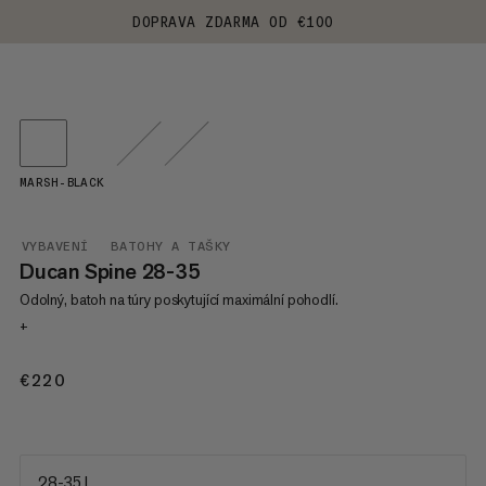
DOPRAVA ZDARMA OD €100
MARSH-BLACK
VYBAVENÍ
BATOHY A TAŠKY
Ducan Spine 28-35
Odolný, batoh na túry poskytující maximální pohodlí.
+
€220
€220
28-35 L