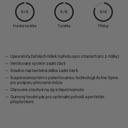
6/6
6/6
5/6
Horská turistika
Turistika
Přístup
Upevnění lyžařských hůlek (vpředu a po stranách pro z-hůlky)
Ventilovaný systém zadní části
Snadno nastavitelná délka zadní části.
Suspensionsystém s patentovanou technologií Active Spine
pro podporu přirozené chůze
Obrovské otevření na zip k hlavní komoře
Gumový hrudní pás pro optimální pohodlí a perfektní
přizpůsobení.