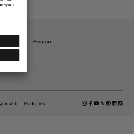
Podpora
y použití
Přístupnost