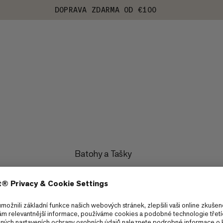
DOPRAVA ZDARMA OD €100
Batohy a Tašky