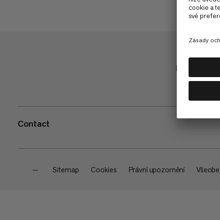
Nakupuj
Contact
—
Sitemap
Cookies
Právní upozornění
Všeobe