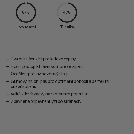
6/6
4/6
Horolezectví
Turistika
Dva příslušenství pro ledové cepíny
Boční přístup k hlavní komoře se zipem.
Oddělení pro lavinovou výstroj
Gumový hrudní pás pro optimální pohodlí a perfektní
přizpůsobení.
Velké síťové kapsy na ramenním popruhu.
Zpevněné připevnění lyží po stranách.