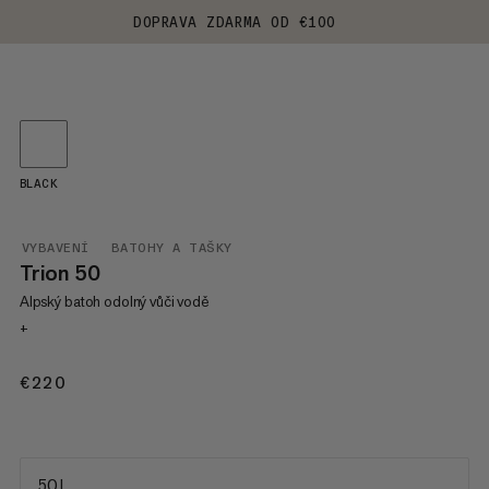
DOPRAVA ZDARMA OD €100
BLACK
VYBAVENÍ
BATOHY A TAŠKY
Trion 50
Alpský batoh odolný vůči vodě
+
€220
€220
50 L