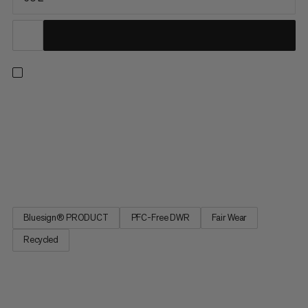
Ideální partner pro horolezectví, lyžařské túry a horolezecké
výpravy, tento všestranný batoh nabízí lehký komfort a
vynikající odolnost pro celoroční alpská dobrodružství. S
vodoodpudivými a odolnými vlastnostmi byla celá naše řada
Trion vyvinuta pro profesionální horolezce Stefana Siegrista a
Nica...
Bluesign® PRODUCT
PFC-Free DWR
Fair Wear
Recycled