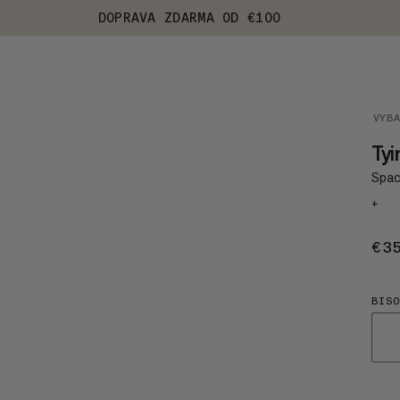
DOPRAVA ZDARMA OD €100
VYB
Tyi
Spací
+
€3
BIS