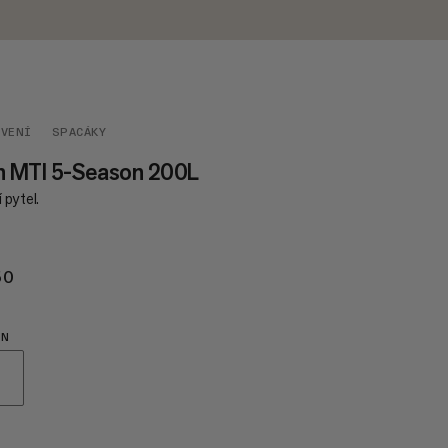
AVENÍ
SPACÁKY
n MTI 5-Season 200L
 pytel.
50
€350
ON