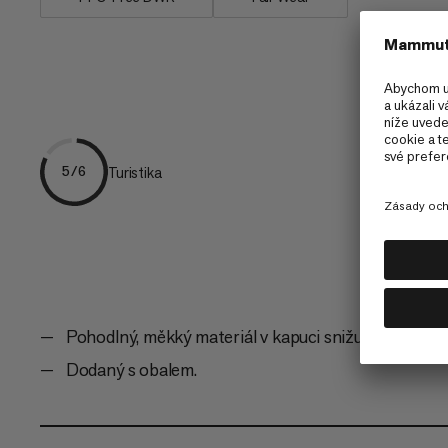
Turistika
5/6
Pohodlný, měkký materiál v kapuci snižuje hluk a zvy
Dodaný s obalem.