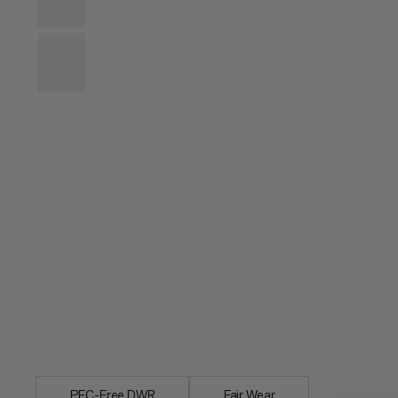
Syntetická vláknová expediční řada pr
taigu, Tyin MTI je ideální pro vlhké a s
PFC-Free DWR
Fair Wear