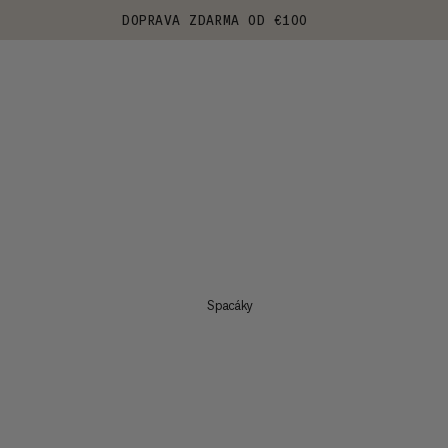
DOPRAVA ZDARMA OD €100
Spacáky