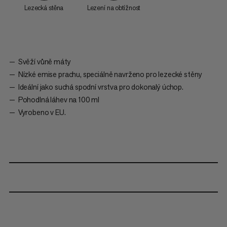
Lezecká stěna
Lezení na obtížnost
Svěží vůně máty
Nízké emise prachu, speciálně navrženo pro lezecké stěny
Ideální jako suchá spodní vrstva pro dokonalý úchop.
Pohodlná láhev na 100 ml
Vyrobeno v EU.