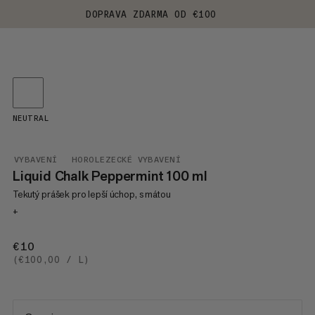
DOPRAVA ZDARMA OD €100
NEUTRAL
VYBAVENÍ
HOROLEZECKÉ VYBAVENÍ
Liquid Chalk Peppermint 100 ml
Tekutý prášek pro lepší úchop, s mátou
+
€10
€10
(€100,00 / L)