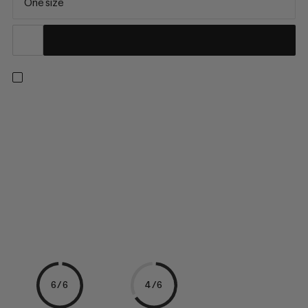
One size
Na vážný tón. Sport a pachy alkoholu dohromady nefungují
dobře. Prostředek proti ostrým zápachům v lezecké hale:
tekutý vápník s příjemnou vůní máty. Tekutý vápník Peppermint
je ideální extrémně suchou vrstvou a nabízí maximální tření pro
lezení a bouldering bez oblaků prachu. Vaše prsty zůstávají...
6/6
4/6