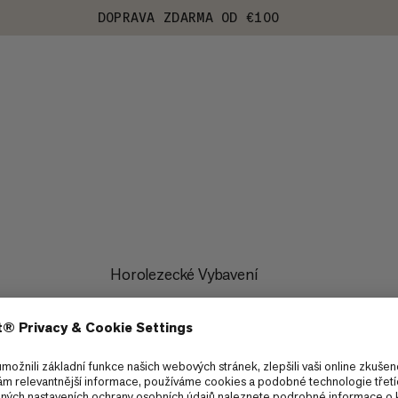
DOPRAVA ZDARMA OD €100
Horolezecké Vybavení