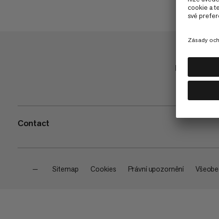
Nakupuj
Contact
—
Sitemap
Cookies
Právní upozornění
Všeobe