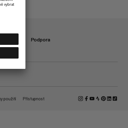
Podpora
y použití
Přístupnost