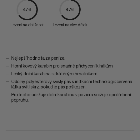
4/6
4/6
Lezení na obtížnost
Lezení na více délek
Nejlepší hodnota za peníze.
Horní kovový karabin pro snadné přichycení k hákům
Lehký dolní karabina s drátěným hmatníkem
Odolný polyesterový svislý pás s indikační technologií: červená
látka svítí skrz, pokud je pás poškozen.
Protector udržuje dolní karabinu v pozici a snižuje opotřebení
popruhu.