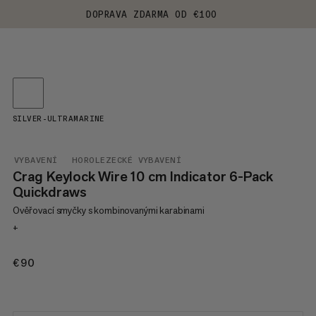
DOPRAVA ZDARMA OD €100
SILVER-ULTRAMARINE
VYBAVENÍ
HOROLEZECKÉ VYBAVENÍ
Crag Keylock Wire 10 cm Indicator 6-Pack
Quickdraws
Ověřovací smyčky s kombinovanými karabinami
+
€90
€90