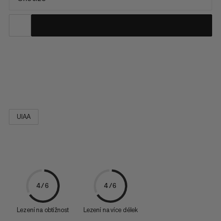
Odolný a extrémně uživatelsky přívětivý karabinér s klíčovým
zámkem pro rychlé a snadné připevnění během sportovního
lezení.
UIAA
4/6
4/6
Lezení na obtížnost
Lezení na více délek