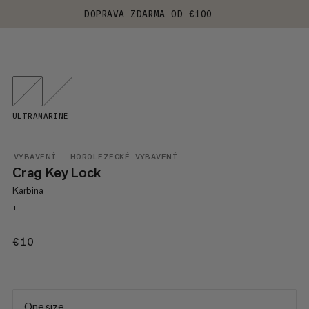
DOPRAVA ZDARMA OD €100
ULTRAMARINE
VYBAVENÍ
HOROLEZECKÉ VYBAVENÍ
Crag Key Lock
Karbina
+
€10
€10
One size