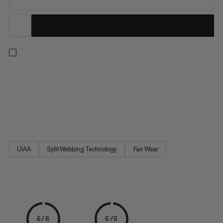
Na skalní stěnu vystoupejte poprvé s těmito základními
vybaveními k lezení. Tento startovací set obsahuje sedátko,
karabinu, zařízení pro ukotvení a pytlík na magnesium. Ophir 4
Slide 2.0 Eco je pohodlné, nastavitelné lezecké sedátko, které
vás doprovází od vašeho prvního lezeckého výstupu až po...
UIAA
Split Webbing Technology
Fair Wear
6/6
6/6