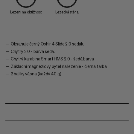
Lezení na obtížnost
Lezecká stěna
Obsahuje černý Ophir 4 Slide 2.0 sedák.
Chytrý 2.0 - barva šedá.
Chytrý karabina Smart HMS 2.0 - šedá barva
Základní magnéziový pytel na lezenie - čierna farba
2 balíky vápna (každý 40 g)