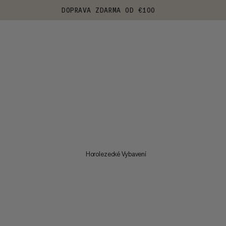
DOPRAVA ZDARMA OD €100
Horolezecké Vybavení