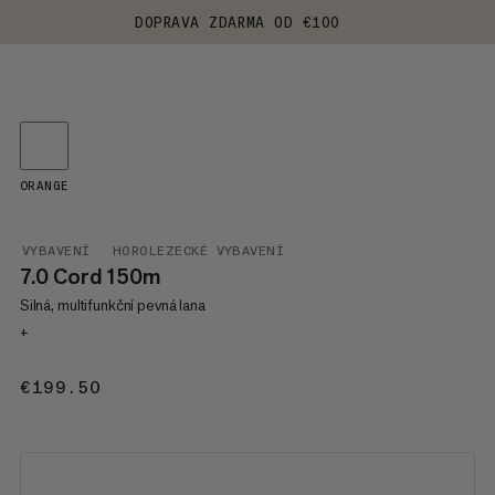
DOPRAVA ZDARMA OD €100
ORANGE
VYBAVENÍ
HOROLEZECKÉ VYBAVENÍ
7.0 Cord 150m
Silná, multifunkční pevná lana
+
€199.50
€199.50