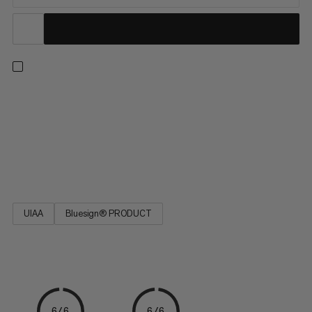
Tento odolný polyamidový provaz je všestranným doplňkem
vašeho vybavení pro kempování a lezení. Jednoduchý na
uvázání, provaz je ideální k posílení jištění, stavbě kotvy nebo
slingingu ořechů. Sedmivrstvý pruhový vzor naznačuje průměr.
Navržen pro širokou škálu aktivit je provaz 7.0 nezbytným
doplňkem vaší další dobrodružství.
UIAA
Bluesign® PRODUCT
6/6
6/6