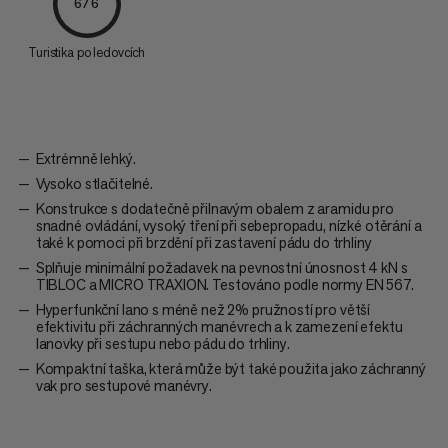
6/6
Turistika po ledovcích
Extrémně lehký.
Vysoko stlačitelné.
Konstrukce s dodatečně přilnavým obalem z aramidu pro
snadné ovládání, vysoký tření při sebepropadu, nízké otěrání a
také k pomoci při brzdění při zastavení pádu do trhliny
Splňuje minimální požadavek na pevnostní únosnost 4 kN s
TIBLOC a MICRO TRAXION. Testováno podle normy EN 567.
Hyperfunkční lano s méně než 2% pružností pro větší
efektivitu při záchranných manévrech a k zamezení efektu
lanovky při sestupu nebo pádu do trhliny.
Kompaktní taška, která může být také použita jako záchranný
vak pro sestupové manévry.