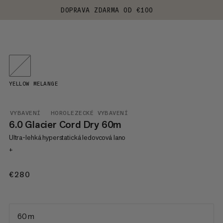
DOPRAVA ZDARMA OD €100
YELLOW MELANGE
VYBAVENÍ
HOROLEZECKÉ VYBAVENÍ
6.0 Glacier Cord Dry 60m
Ultra-lehká hyperstatická ledovcová lano
+
€280
€280
60 m