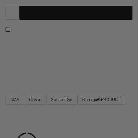
Jedno lano pro všechny situace: s průměrem 9,5 mm tento
vysokokvalitní jednovrstvý provaz ohromuje svou vynikající
manipulací, což ho činí ideálním pro všechny horské
dobrodružství. Ať už se vydáváte do sportovního centra nebo
na tradiční trasy, ideální rovnováha průměru, hmotnosti a
odolnosti činí 9,5 Crag Classic provazem, který se těší
oblíbenosti mezi kamarády na skále.
UIAA
Classic
Solution Dye
Bluesign® PRODUCT