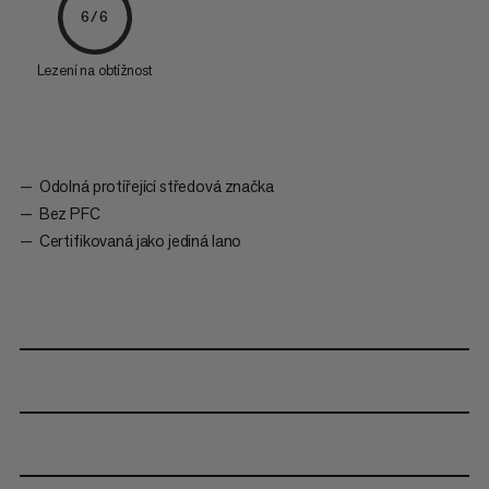
6/6
Lezení na obtížnost
Odolná protířející středová značka
Bez PFC
Certifikovaná jako jediná lano