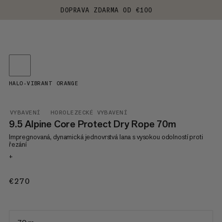
DOPRAVA ZDARMA OD €100
HALO-VIBRANT ORANGE
VYBAVENÍ
HOROLEZECKÉ VYBAVENÍ
9.5 Alpine Core Protect Dry Rope 70m
Impregnovaná, dynamická jednovrstvá lana s vysokou odolností proti
řezání
+
€270
€270