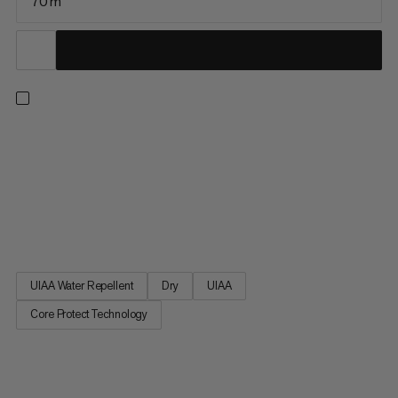
70 m
Tento revoluční jednoduchý provaz pro alpský a horolezecký
výstup nabízí výrazně lepší odolnost proti řezání a splňuje
veškeré normy dynamického lezeckého provazu. S provazem
Core Protect je to vše v názvu: existuje zde dodatečná
aramidová plášť mezi polyamidovým vnějším pláštěm a jádrem,
která lépe...
UIAA Water Repellent
Dry
UIAA
Core Protect Technology