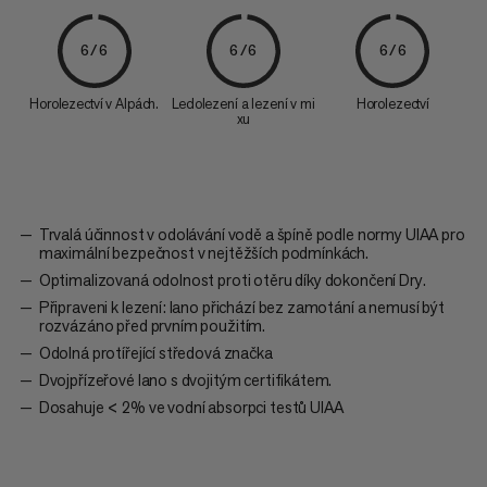
6/6
6/6
6/6
Horolezectví v Alpách.
Ledolezení a lezení v mi
Horolezectví
xu
Trvalá účinnost v odolávání vodě a špíně podle normy UIAA pro
maximální bezpečnost v nejtěžších podmínkách.
Optimalizovaná odolnost proti otěru díky dokončení Dry.
Připraveni k lezení: lano přichází bez zamotání a nemusí být
rozvázáno před prvním použitím.
Odolná protířející středová značka
Dvojpřízeřové lano s dvojitým certifikátem.
Dosahuje < 2% ve vodní absorpci testů UIAA