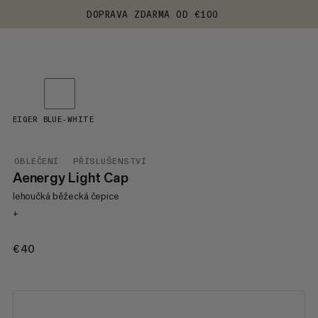
DOPRAVA ZDARMA OD €100
EIGER BLUE-WHITE
OBLEČENÍ
PŘÍSLUŠENSTVÍ
Aenergy Light Cap
lehoučká běžecká čepice
+
€40
€40