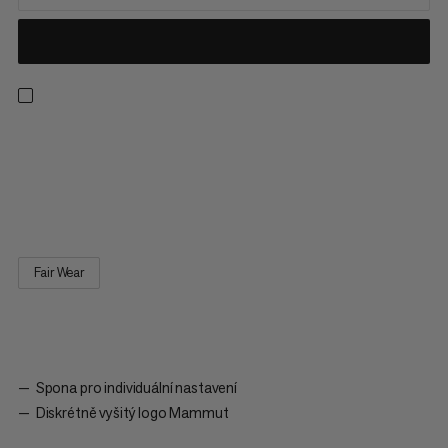
Basebalová čepice Mammut. Klasická čepice se šesti panely.
Mírně zakřivený kšilt chrání oči před přímým slunečním zářením.
Sponové zapínání na zádech umožňuje individuální nastavení
čepice na tvar hlavy nositele.
Fair Wear
Spona pro individuální nastavení
Diskrétně vyšitý logo Mammut