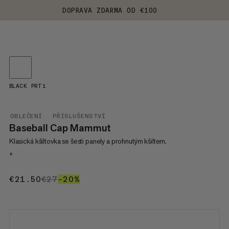
DOPRAVA ZDARMA OD €100
BLACK PRT1
OBLEČENÍ
PŘÍSLUŠENSTVÍ
Baseball Cap Mammut
Klasická kšiltovka se šesti panely a prohnutým kšiltem.
+
€21.50
€21.50
€27
€27
–20%
20%