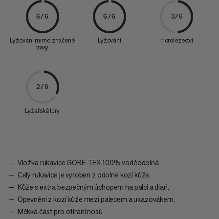
6/6
6/6
3/6
Lyžování mimo značené
Lyžování
Horolezectví
trasy
2/6
Lyžařské túry
Vložka rukavice GORE-TEX 100% voděodolná
Celý rukavice je vyroben z odolné kozí kůže.
Kůže s extra bezpečným úchopem na palci a dlaň.
Opevnění z kozí kůže mezi palecem a ukazovákem.
Měkká část pro otírání nosů