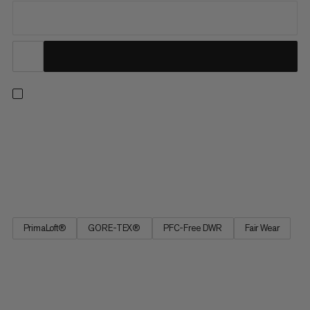
Tyto odolné rukavice z kozí kůže udrží vaše ruce teplé i v
nejchladnějších podmínkách. Vodotěsná membrána GORE-
TEX a izolace PrimaLoft® nabízejí maximální ochranu před
živly. Nedržákové kožené vložky uvnitř zajistí optimální úchop a
střih je navržen speciálně pro freeriding, před tvarovaný pro...
PrimaLoft®
GORE-TEX®
PFC-Free DWR
Fair Wear