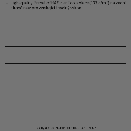
High-quality PrimaLoft® Silver Eco izolace (133 g/m²) na zadní
straně ruky pro vynikající tepelný výkon
Jak byla vaše zkušenost s touto stránkou?