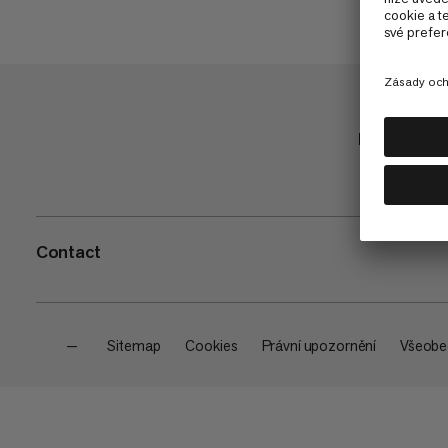
Nakupuj
Contact
—
Sitemap
Cookies
Právní upozornění
Všeobe