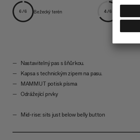
Bežecký terén
Turistika
6/6
4/6
Nastavitelný pas s šňůrkou.
Kapsa s technickým zipem na pasu.
MAMMUT potisk písma
Odrážející prvky
Mid-rise: sits just below belly button