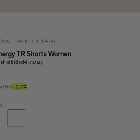
EČENÍ
KALHOTY A ŠORTKY
nergy TR Shorts Women
alehké běžecké kraťasy
4
€64
€80
€80
–20%
20%
K