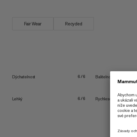
na nezbytné...
Fair Wear
Recycled
Dýchatelnost
Balitelnost
6/6
Lehký
Rychleschnoucí
6/6