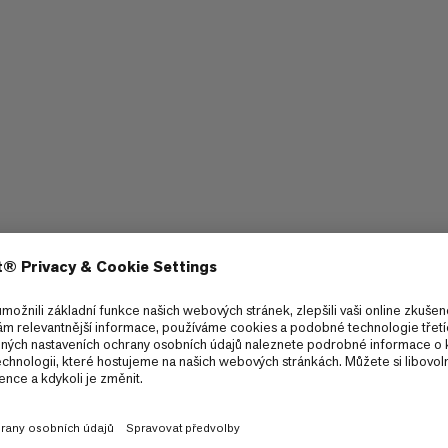
Roztáhnout
6/6
6/6
Odolnost.
5/6
3/6