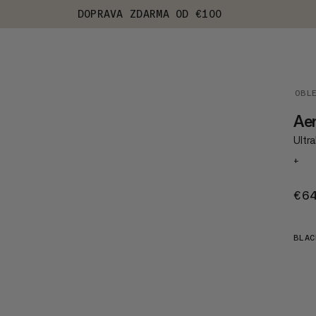
DOPRAVA ZDARMA OD €100
OBL
Ae
Ultr
+
€6
BLAC