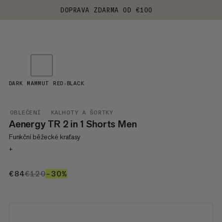
DOPRAVA ZDARMA OD €100
DARK MAMMUT RED-BLACK
OBLEČENÍ
KALHOTY A ŠORTKY
Aenergy TR 2 in 1 Shorts Men
Funkční běžecké kraťasy
+
€84
€84
€120
€120
–30%
30%