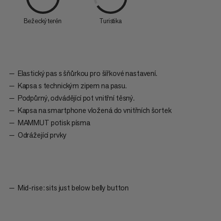
Bežecký terén
Turistika
Elastický pas s šňůrkou pro šířkové nastavení.
Kapsa s technickým zipem na pasu.
Podpůrný, odvádějící pot vnitřní těsný.
Kapsa na smartphone vložená do vnitřních šortek
MAMMUT potisk písma
Odrážející prvky
Mid-rise: sits just below belly button