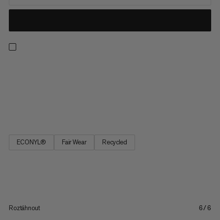
Vytvořeny pro cestu na dlouhou vzdálenost, tyto 2v1 kraťasy
jsou ideální pro dlouhé běhy v přírodě. Nesmrtelná kombinace,
pohodlný vnitřní těsný materiál poskytuje lehkou podporu,
aktivní správu vlhkosti a strečovou kapsu pro bezpečné uložení
smartphonu bez rušení. Rychleschnoucí vnější kratší...
ECONYL®
Fair Wear
Recycled
Roztáhnout
6/6