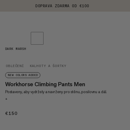
DOPRAVA ZDARMA OD €100
DARK MARSH
OBLEČENÍ
KALHOTY A ŠORTKY
NEW COLORS ADDED
Workhorse Climbing Pants Men
Postaveny, aby vydržely a navrženy pro stěnu, posilovnu a dál.
+
€150
€150