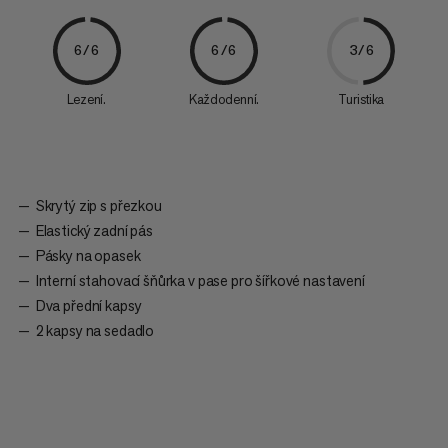
6/6
6/6
3/6
Lezení.
Každodenní.
Turistika
Skrytý zip s přezkou
Elastický zadní pás
Pásky na opasek
Interní stahovací šňůrka v pase pro šířkové nastavení
Dva přední kapsy
2 kapsy na sedadlo