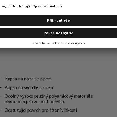
istika
Lezení.
3/6
Kapsa na noze se zipem
Kapsa na sedadle s zipem
Odolný, vysoce pružný polyamidový materiál s
elastanem pro volnost pohybu.
Odstuzující povrch pro řízení vlhkosti.