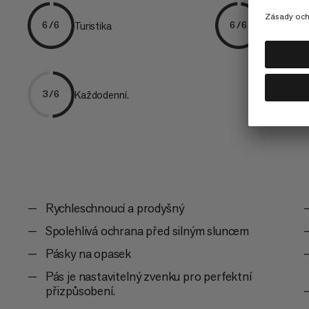
Turistika
Horská tur
6/6
6/6
Každodenní.
3/6
Rychleschnoucí a prodyšný
Spolehlivá ochrana před silným sluncem
Pásky na opasek
Pás je nastavitelný zvenku pro perfektní
přizpůsobení.