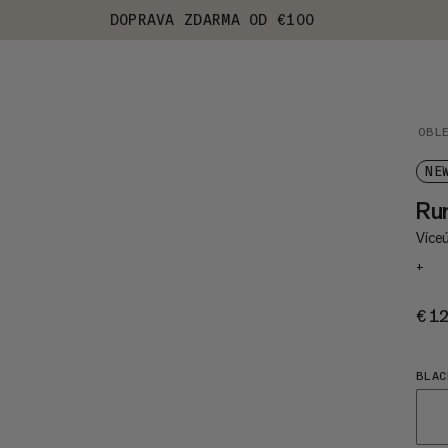
DOPRAVA ZDARMA OD €100
OBL
NE
Run
Více
+
€1
BLAC