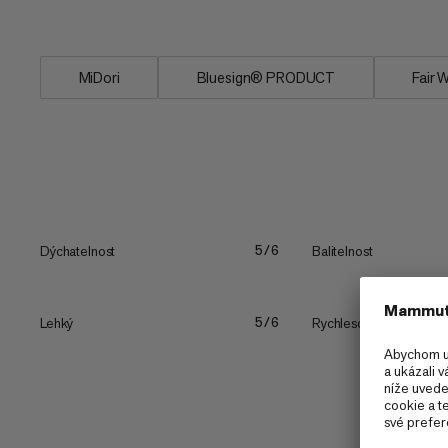
nezbytnosti na...
MiDori
Bluesign® PRODUCT
Fair 
Dýchatelnost
Balitelnost
5/6
Lehký
Rychleschnoucí
5/6