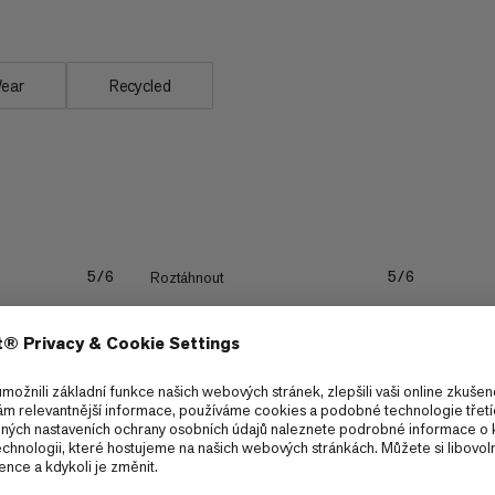
Wear
Recycled
Roztáhnout
5/6
5/6
Odolnost.
5/6
4/6