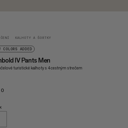
EČENÍ
KALHOTY A ŠORTKY
W COLORS ADDED
bold IV Pants Men
účelové turistické kalhoty s 4cestným strečem
20
€120
K