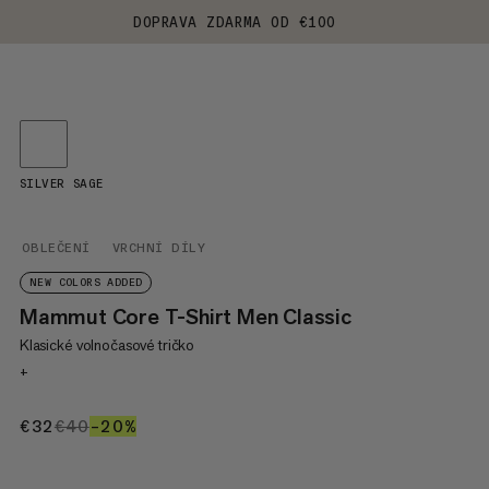
DOPRAVA ZDARMA OD €100
SILVER SAGE
OBLEČENÍ
VRCHNÍ DÍLY
NEW COLORS ADDED
Mammut Core T-Shirt Men Classic
Klasické volnočasové tričko
+
€32
€32
€40
€40
–20%
20%