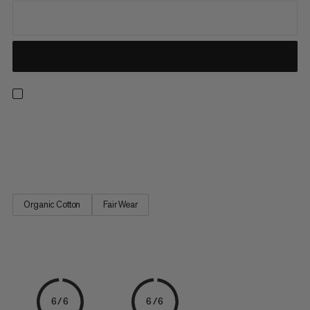
Lehké a měkké, toto tričko ze 100% organické bavlny z naší
kolekce s logem je naprostým základem šatníku. Moc se nám
líbí. A co vy?
Organic Cotton
Fair Wear
6/6
6/6