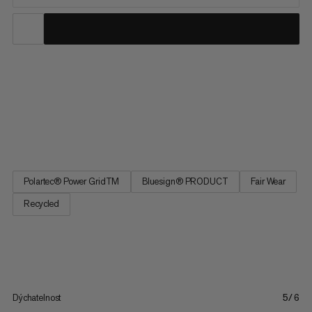
Aenergy Half Zip Pullover je navržen pro horolezectví a lyžařské
túry po celý rok. Je vyroben z materiálu Polartec® Power Grid
střední váhy, který vás udrží v teple, je elastický a má uvnitř
vaflíkovou strukturu, která efektivně odvádí vlhkost ven. Hladký
vnější materiál Aenergy Pulloveru vám umožní...
Polartec® Power GridTM
Bluesign® PRODUCT
Fair Wear
Recycled
Dýchatelnost
5/6