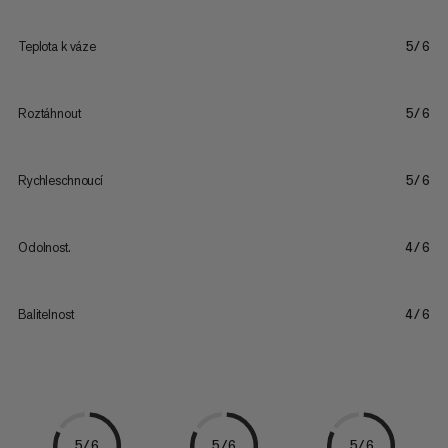
Teplota k váze
5/6
Roztáhnout
5/6
Rychleschnoucí
5/6
Odolnost.
4/6
Balitelnost
4/6
5/6
5/6
5/6