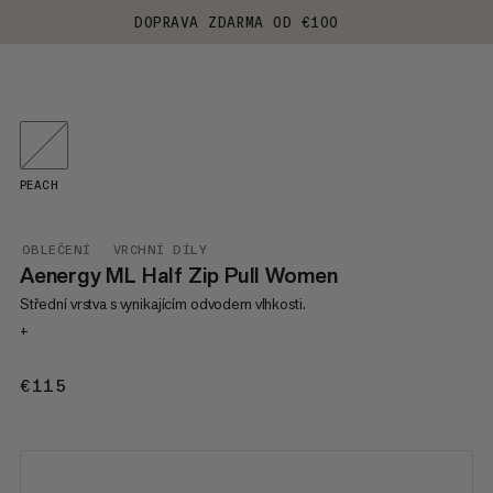
DOPRAVA ZDARMA OD €100
PEACH
OBLEČENÍ
VRCHNÍ DÍLY
Aenergy ML Half Zip Pull Women
Střední vrstva s vynikajícím odvodem vlhkosti.
+
€115
€115