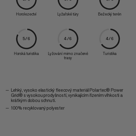
Horolezectví
Lyžařské túry
Bežecký terén
5/6
4/6
4/6
Horská turistika
Lyžování mimo značené
Turistika
trasy
Lehký, vysoko elastický fleecový materiál Polartec® Power
Grid® s vysokou prodyšností, vynikajícím řízením vlhkosti a
krátkým dobou schnutí.
100% recyklovaný polyester