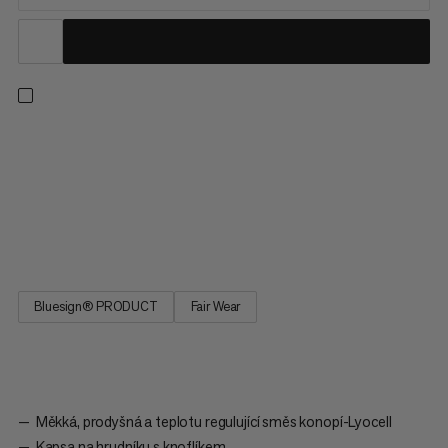
Díky prodyšnému, košilovému letnímu tričku s krátkým rukávem
je ideální pro zkoumání venkovních prostor za teplého počasí.
Díky měkké směsi konopí-Lyocell zodpovědně získaného
materiálu se nemusíte bát přehřátí v tomto oděvu pro teplé
počasí. Přírodní směs vláken nabízí fantastickou regulaci
teploty...
Bluesign® PRODUCT
Fair Wear
Měkká, prodyšná a teplotu regulující směs konopí-Lyocell
Kapsa na hrudníku s knoflíkem