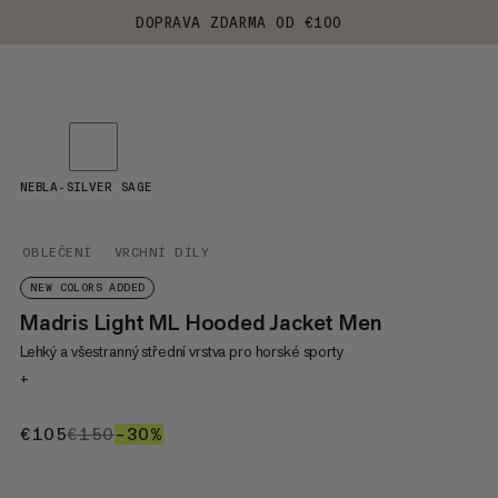
DOPRAVA ZDARMA OD €100
NEBLA-SILVER SAGE
OBLEČENÍ
VRCHNÍ DÍLY
NEW COLORS ADDED
Madris Light ML Hooded Jacket Men
Lehký a všestranný střední vrstva pro horské sporty
+
€105
€105
€150
€150
–30%
30%