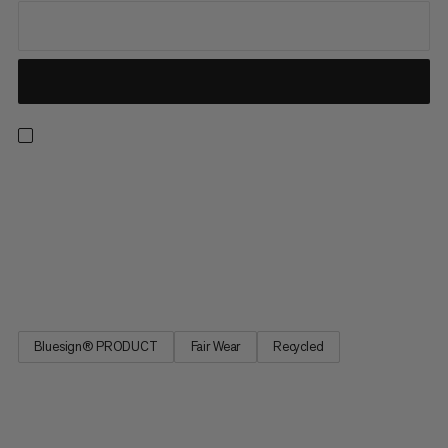
Pěší turistika, lezení, lyžování nebo horolezectví: Tento
všestranný prostřední vrstevník nezná žádné limity. Lehký,
prodyšný a odolný proti větru, jeho waffle fleece a ploché švy
nabízejí vysoký komfort, zatímco přidaný streč zajišťuje
vynikající volnost pohybu. Vyrobený z recyklovaného
polyesteru...
Bluesign® PRODUCT
Fair Wear
Recycled