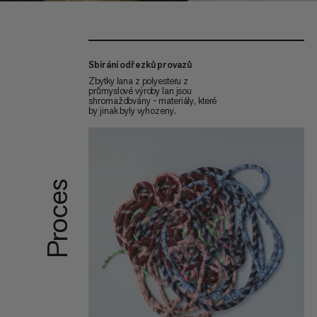
Sbírání odřezků provazů
Zbytky lana z polyesteru z
průmyslové výroby lan jsou
shromažďovány - materiály, které
by jinak byly vyhozeny.
Proces