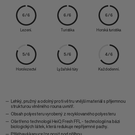
6/6
6/6
6/6
Lezení.
Turistika
Horská turistika
5/6
5/6
4/6
Horolezectví
Lyžařské túry
Každodenní.
Lehký, pružný a odolný proti větru vnější materiál s příjemnou
strukturou vlněného rouna uvnitř.
Obsah polyesteru vyrobený z recyklovaného polyesteru
Ošetřeno technologií HeiQ Fresh FFL - technologií na bázi
biologických látek, která redukuje nepříjemné pachy.
Přiléhavá kapuce lze nosit pod přilbou.