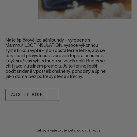
Naše špičkové izolační bundy – vyrobené s
Mammut LOOPINSULATION, vysoce výkonnou
syntetickou výplní – jsou dostatečně lehké, aby se
daly sbalit při výstupu, a zároveň teplé a ochranné,
když si užíváš výhled nebo se vracíš dolů. Budeš se
cítit jako v útulném prostoru. Je to ten nejlepší
pocit snídaně v posteli: chráněný, pohodlný a úplně
jako doma, bez potřeby stěn a střechy.
ZJISTIT VÍCE
Jak byla vaše zkušenost s touto stránkou?