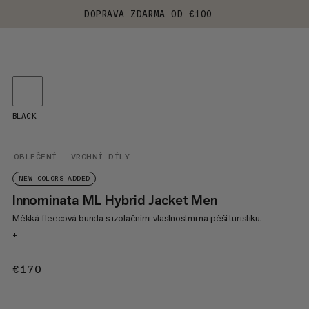
DOPRAVA ZDARMA OD €100
BLACK
OBLEČENÍ
VRCHNÍ DÍLY
NEW COLORS ADDED
Innominata ML Hybrid Jacket Men
Měkká fleecová bunda s izolačními vlastnostmi na pěší turistiku.
+
€170
€170