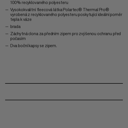
100% recyklovaného polyesteru
Vysokokvalitní fleecová látka Polartec® Thermal Pro®
vyrobená z recyklovaného polyesteru poskytující ideální poměr
tepla k váze
brada
Záchytná clona za předním zipem pro zvýšenou ochranu před
počasím
Dva boční kapsy se zipem.