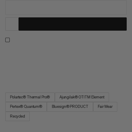
Když vás volá svět hor: S Innominata ML Hybrid Jacket jste
připraveni na svou další túru přes drsné krajiny nebo kolem
modrých jezer. Bundy je kombinací izolace a střední vrstvy -
ideální pro přechody nebo jako izolační vrstvu v chladné zimní
dny. Zadní část a rukávy jsou vyrobeny z Polartec®...
Polartec® Thermal Pro®
Ajungilak® OTITM Element
Pertex® Quantum®
Bluesign® PRODUCT
Fair Wear
Recycled