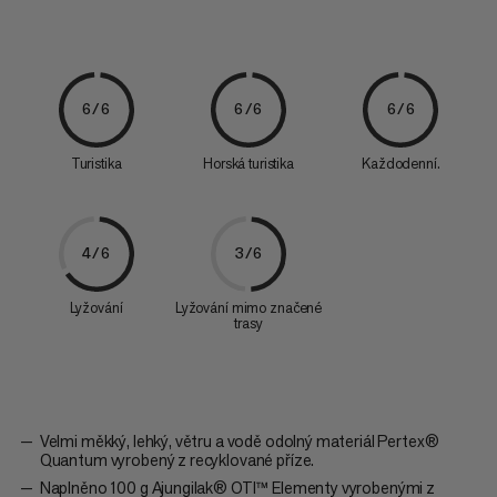
6/6
6/6
6/6
Turistika
Horská turistika
Každodenní.
4/6
3/6
Lyžování
Lyžování mimo značené
trasy
Velmi měkký, lehký, větru a vodě odolný materiál Pertex®
Quantum vyrobený z recyklované příze.
Naplněno 100 g Ajungilak® OTI™ Elementy vyrobenými z