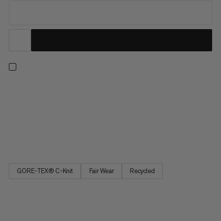
Náš nejlehčí hardshellový kabát v řadě Eiger Nordwand.
Minimalistický design tohoto kabátu klade důraz na sbalitelnost
a prodyšnost. Lehká 3vrstvá tkanina GORE-TEX nabízí ochranu
před extrémními povětrnostními podmínkami a odolnost proti
otěru, zatímco podšívka C-KNIT® poskytuje jemný pocit na
kůži....
GORE-TEX® C-Knit
Fair Wear
Recycled