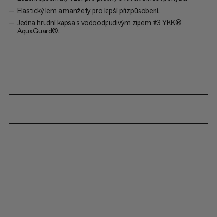
Elastický lem a manžety pro lepší přizpůsobení.
Jedna hrudní kapsa s vodoodpudivým zipem #3 YKK®
AquaGuard®.