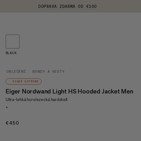
DOPRAVA ZDARMA OD €100
BLACK
OBLEČENÍ
BUNDY A VESTY
EIGER EXTREME
Eiger Nordwand Light HS Hooded Jacket Men
Ultra-lehká horolezecká hardshell
+
€450
€450