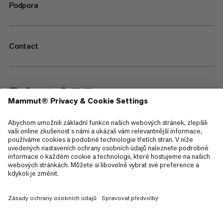
Podpora
Contact
—
Sitemap
Cookies
Právní upozornění
Všeobecné obchodní podmínky