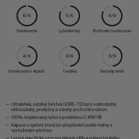
6/6
5/6
5/6
Horolezectví
Lyžařské túry
Rychlostní horolezectví
4/6
3/6
3/6
Horolezectví v Alpách.
Turistika
Bežecký terén
Ultralehká, odolná 3vrstvá GORE-TEX pro voděodolný,
větruodolný, prodyšný a odolný proti otěru výkon.
100% recyklovaný nylon s podšívkou C-KNIT®
Kapuce s ojaření, která lze přizpůsobit podle helmy s
vyztuženým plotnou
Lezení specifický vzor pro přesný střih a volnost pohybu.