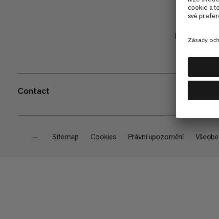
Nakupuj
Contact
—
Sitemap
Cookies
Právní upozornění
Všeobe