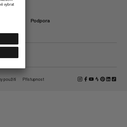
Podpora
y použití
Přístupnost