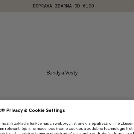
DOPRAVA ZDARMA OD €100
Bundy a Vesty