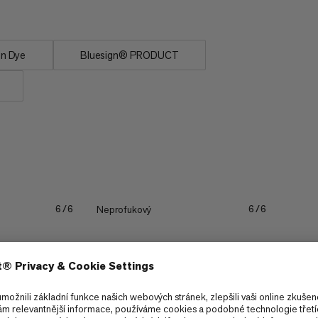
on Dye
Bluesign® PRODUCT
Neprofukový
6/6
6/6
Lehký
3/6
3/6