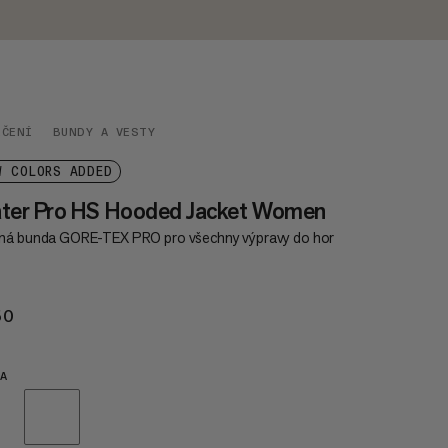
EČENÍ
BUNDY A VESTY
W COLORS ADDED
ater Pro HS Hooded Jacket Women
ná bunda GORE-TEX PRO pro všechny výpravy do hor
50
€650
A