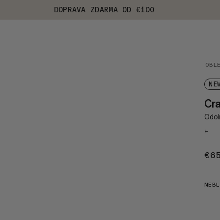
DOPRAVA ZDARMA OD €100
OBL
NE
Cr
Odol
+
€6
NEBL