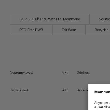
kompatibilních s...
GORE-TEX® PRO With EPE Membrane
Soluti
PFC-Free DWR
Fair Wear
Recycled
Nepromokavost
Odolnost.
6/6
Dýchatelnost
Balitelnost
4/6