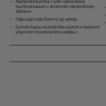
Nastavitelná přilba, 1 směr nastavitelná
bouřková kapuce s venkovním nastavitelným
šňůrkem.
Odpuzující vodu 2cestný zip vpředu
2 přední kapsy na předníčka a batoh s možností
připevnění horolezeckého sedáku s