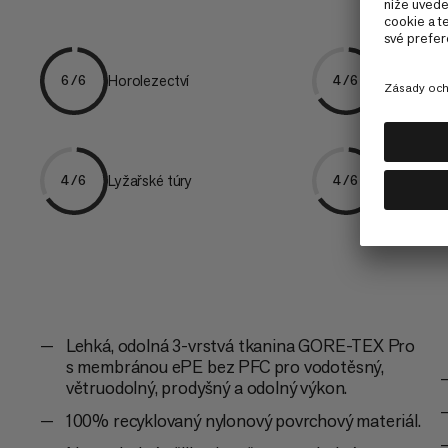
Lyžování 
Horolezectví
6/6
4/6
asy
Lyžařské túry
Horská tur
4/6
4/6
Lehká, odolná 3-vrstvá tkanina GORE-TEX Pro
s membránou ePE bez PFC pro vodotěsný,
větruodolný, prodyšný a odolný výkon.
100% recyklovaný nylonový povrchový materiál.