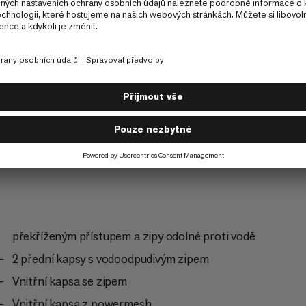
mimo značené tr
Turistika
4/6
istika
překříženým přístupem a zipy odolné proti vodě
2 přední kapsy s vodoodpudivým zipem
Vnitřní kapsa se zipem
Vnitřní kapsa z powermesh.