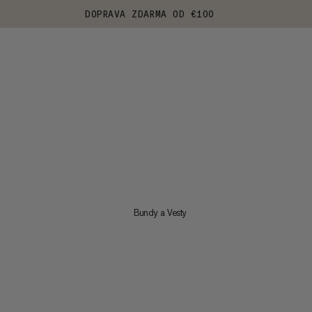
DOPRAVA ZDARMA OD €100
Bundy a Vesty