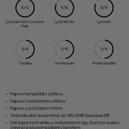
6/6
5/6
5/6
Lyžování mimo značené
Lyžařské túry
Lyžování
trasy
3/6
3/6
3/6
Turistika
Horolezectví
Horská turistika
Kapuce kompatibilní s přilbou
Kapuce s nastavitelnou délkou
Kapuce s vystuženým štítem
Vodoodpudivý dvousměrný zip VISLON® AquaGuard®
Dvě kapsy na hrudníku s voděodolnými zipy, které lze snadno
otevírat a jsou kompatibilní s batohem.