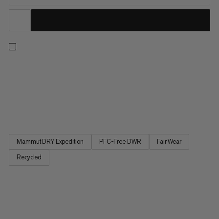
Ať už jste na lyžařském středisku nebo objevujete divočinu,
když hledáte perfektní trasu, tento hardshell je pro vás tím
pravým. Haldigrat je dostatečně lehký pro výstup a dostatečně
odolný pro sjezd díky pružné udržitelné vnější látce vyrobené z
odolného nylonu z recyklovaných spotřebitelů a...
Mammut DRY Expedition
PFC-Free DWR
Fair Wear
Recycled