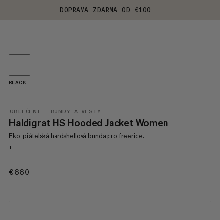
DOPRAVA ZDARMA OD €100
BLACK
OBLEČENÍ
BUNDY A VESTY
Haldigrat HS Hooded Jacket Women
Eko-přátelská hardshellová bunda pro freeride.
+
€660
€660