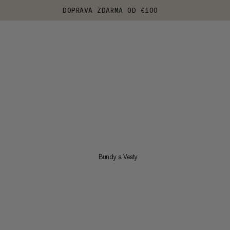
DOPRAVA ZDARMA OD €100
Bundy a Vesty