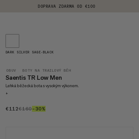
DOPRAVA ZDARMA OD €100
DARK SILVER SAGE-BLACK
OBUV
BOTY NA TRAILOVÝ BĚH
Saentis TR Low Men
Lehká běžecká bota s vysokým výkonem.
+
€112
€112
€160
€160
–30%
30%