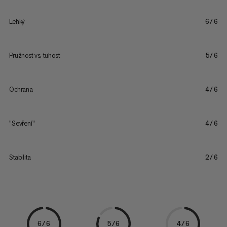
Lehký
6/6
Pružnost vs. tuhost
5/6
Ochrana
4/6
"Sevření"
4/6
Stabilita
2/6
6/6
5/6
4/6