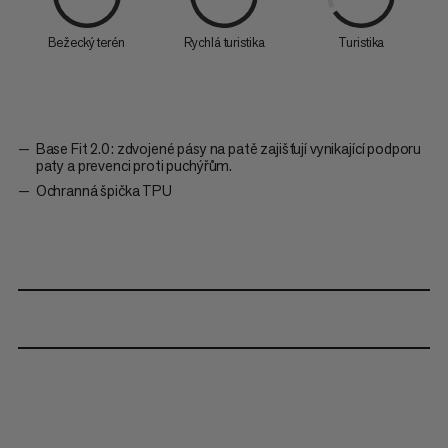
Bežecký terén
Rychlá turistika
Turistika
Base Fit 2.0: zdvojené pásy na patě zajišťují vynikající podporu
paty a prevenci proti puchýřům.
Ochranná špička TPU