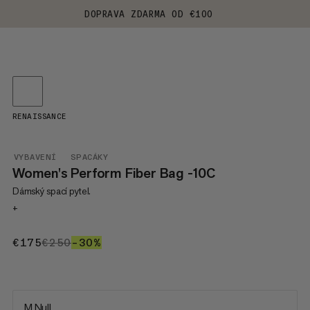
DOPRAVA ZDARMA OD €100
RENAISSANCE
VYBAVENÍ
SPACÁKY
Women's Perform Fiber Bag -10C
Dámský spací pytel.
+
€175
€175
€250
€250
–30%
30%
M Null