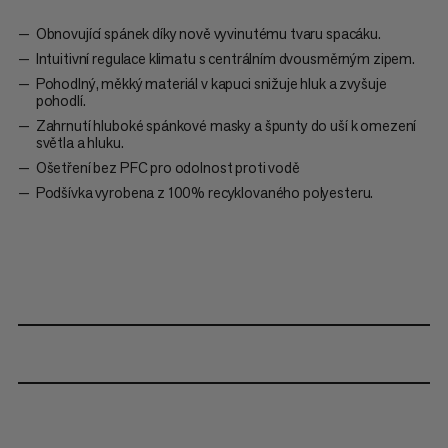
Obnovující spánek díky nově vyvinutému tvaru spacáku.
Intuitivní regulace klimatu s centrálním dvousměrným zipem.
Pohodlný, měkký materiál v kapuci snižuje hluk a zvyšuje
pohodlí.
Zahrnutí hluboké spánkové masky a špunty do uší k omezení
světla a hluku.
Ošetření bez PFC pro odolnost proti vodě
Podšívka vyrobena z 100% recyklovaného polyesteru.