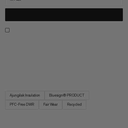
Spěte pro obnovení. Dámský spací vak Perform Fiber Bag
-10°C slibuje takový klidný spánek jako ve vaší vlastní posteli.
Větší pohodlí díky optimalizovanému střihu. Středový zip pro
spolehlivou regulaci klimatu. Speciální materiály a minimalizace
hluku pro nerušený spánek. Slibuje veškeré pohodlí vaší vlastní
postele v teplé noci pod širým nebem nebo v karavanu.
Dámský spací vak Perform Fiber Bag -10°C.
Ajungilak Insulation
Bluesign® PRODUCT
PFC-Free DWR
Fair Wear
Recycled