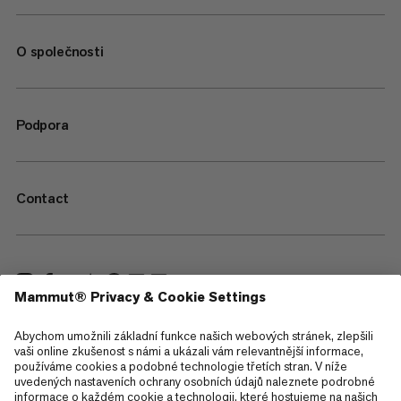
O společnosti
Podpora
Contact
—