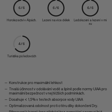
6/6
6/6
6/6
Horolezectví v Alpách.
Lezení na více délek
Ledolezení a lezení v mi
xu
4/6
Turistika po ledovcích
Konstrukce pro maximální lehkost
Trvalá účinnost v odolávání vodě a špíně podle normy UIAA pro
maximální bezpečnost v nejtěžších podmínkách.
Dosahuje < 1,5% v testech absorpce vody UIAA
Optimalizovaná odolnost proti otěru díky dokončení Dry.
Připraveni k lezení: lano přichází bez zamotání a nemusí být