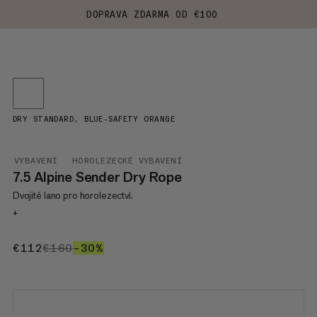
DOPRAVA ZDARMA OD €100
DRY STANDARD, BLUE-SAFETY ORANGE
VYBAVENÍ
HOROLEZECKÉ VYBAVENÍ
7.5 Alpine Sender Dry Rope
Dvojité lano pro horolezectví.
+
€112
€112
€160
€160
–30%
30%