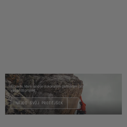
Objevte, které lano je dokonalým partnerem pro
váš příští projekt
NAJDI SVŮJ PROTĚJŠEK