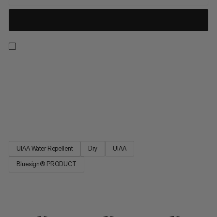
7.5 Alpine Sender Suchá lana - extrémně lehká dvojitá lana pro
lezení po ledovci, smíšené lezení, horolezectví, více délek a
alpské lezení. Hladký plášť vyrobený z vysoce kvalitních přízí pro
extrémně nízkou váhu a malý průměr. Kombinace snadné
manipulace a odolnosti. Dvojitá lana je ideální pro náročné
lezecké sezení, kde každý gram se počítá.
UIAA Water Repellent
Dry
UIAA
Bluesign® PRODUCT