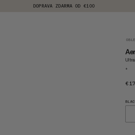
DOPRAVA ZDARMA OD €100
OBL
Ae
Ultra
+
€1
BLAC