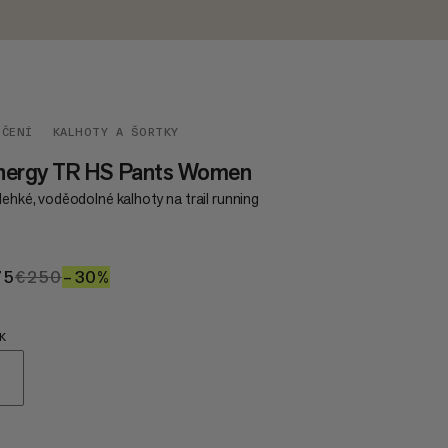
EČENÍ
KALHOTY A ŠORTKY
nergy TR HS Pants Women
lehké, voděodolné kalhoty na trail running
75
€175
€250
€250
–30%
30%
K