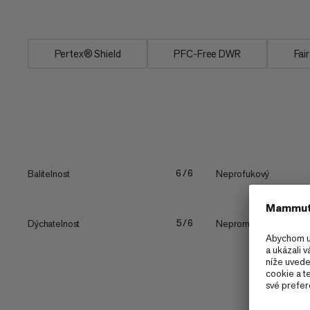
mohli...
Pertex® Shield
PFC-Free DWR
Fai
Balitelnost
Neprofukový
6/6
Dýchatelnost
Nepromokavost
5/6