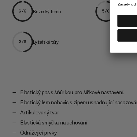
Bežecký terén
Turistika
6/6
5/6
Lyžařské túry
3/6
Elastický pas s šňůrkou pro šířkové nastavení.
Elastický lem nohavic s zipem usnadňující nasazován
Artikulovaný tvar
Elastická smyčka na uchování
Odrážející prvky