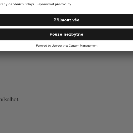
Horská turistika
3/6
í kalhot.