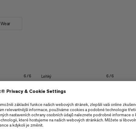
r Wear
Lehký
6/6
6/6
Odolnost.
4/6
3/6