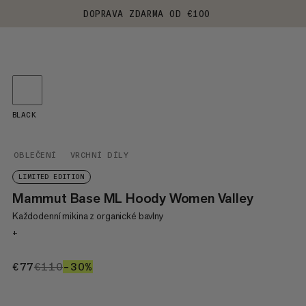
DOPRAVA ZDARMA OD €100
BLACK
OBLEČENÍ
VRCHNÍ DÍLY
LIMITED EDITION
Mammut Base ML Hoody Women Valley
Každodenní mikina z organické bavlny
+
€77
€77
€110
€110
–30%
30%