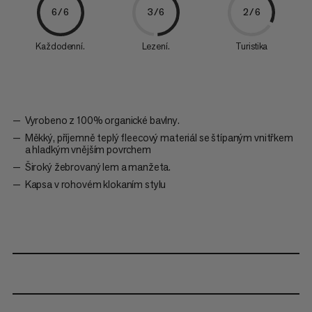
6/6
3/6
2/6
Každodenní.
Lezení.
Turistika
Vyrobeno z 100% organické bavlny.
Měkký, příjemně teplý fleecový materiál se štípaným vnitřkem
a hladkým vnějším povrchem
Široký žebrovaný lem a manžeta.
Kapsa v rohovém klokaním stylu