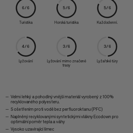
6/6
5/6
5/6
Turistika
Horská turistika
Každodenní.
4/6
3/6
3/6
Lyžování
Lyžování mimo značené
Lyžařské túry
trasy
Velmi lehký a pohodlný vnější materiál vyrobený z 100%
recyklovaného polyesteru.
S ošetřením proti vodě bez perfluoroktanu (PFC)
Naplněný recyklovanými syntetickými vlákny Ecodown pro
optimální poměr tepla a váhy
Vysoko uzavírající límec