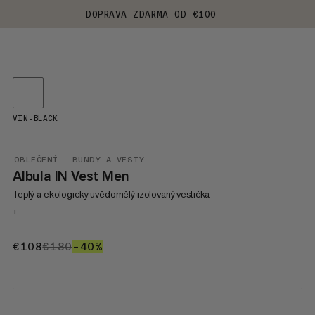
DOPRAVA ZDARMA OD €100
VIN-BLACK
OBLEČENÍ
BUNDY A VESTY
Albula IN Vest Men
Teplý a ekologicky uvědomělý izolovaný vestička
+
€108
€108
€180
€180
–40%
40%