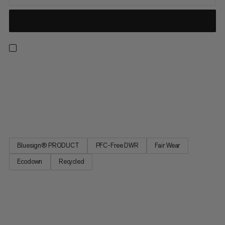
Lehká termální vrstva na ochranu vašeho jádra, zjistíte Albulin
bezchybný poměr tepla k hmotnosti ve chvíli, kdy si ji zkoušíte.
Co je možná méně zřejmé, je její udržitelný ráz. Téměř zcela
vyrobena z recyklovaných materiálů a zateplená s Thermore®
Ecodown - syntetickým plnivem vytvořeným z flašek...
Bluesign® PRODUCT
PFC-Free DWR
Fair Wear
Ecodown
Recycled